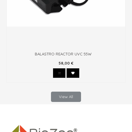
BioZeo® WATER de 0,5 a 1 mm, saco de 15 Kg
21,74
€
View All