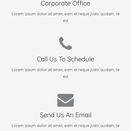
12006, España
Corporate Office
Google Maps
Lorem ipsum dolor sit amet, eam et reque justo quidam, te
est
Request A Call
Call Us Today!
Call: +34964861816
Call Us To Schedule
Call Us Today
Lorem ipsum dolor sit amet, eam et reque justo quidam, te
est
Contacte por email
Email: info@biozeo.es
Send Us An Email
Envie Su Email
Lorem ipsum dolor sit amet, eam et reque justo quidam, te