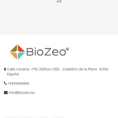
est
Calle Lituania nº10, Edificio CIES
Castellón de la Plana
12006
España
+34964861816
info@biozeo.es