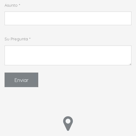
Asunto
Su Pregunta
Enviar
BioZeo® SOLUCIONES NATURALES S.L.
Calle Lituania nº10, Edificio CIES, , Castellón de la Plana, ,