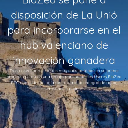
disposición de La Unió
para incorporarse en el
hub valenciano de
innovación ganadera
Tras cosechar resultados muy satisfactorios en su primer
proyecto piloto en una granja porcina de Les Useres BioZeo
PEC con su tecnología de tratamiento integral de agua,
emisiones y purines