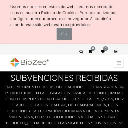
Usamos cookies en este sitio web. Lea más acerca de
ellas en nuestra Política de Cookies. Para desactivarlas,
configure adecuadamente su navegador. Si continúa
usando este sitio web, está aceptándolas.
OK
0
0
SUBVENCIONES RECIBIDAS
EN CUMPLIMIENTO DE LAS OBLIGACIONES DE TRANSPARENCIA
ESTABLECIDAS EN LA LEGISLACIÓN BÁSICA, DE CONFORMIDAD
CON LO DISPUESTO EN EL ARTÍCULO 3 DE LA LEY 2/2015, DE 2
DE ABRIL, DE LA GENERALITAT, DE TRANSPARENCIA, BUEN
GOBIERNO Y PARTICIPACIÓN CIUDADANA DE LA COMUNITAT
VALENCIANA, BIOZEO SOLUCIONES NATURALES S.L. HACE
PUBLICO QUE HA RECIBIDO LAS SIGUIENTES SUBVENCIONES: