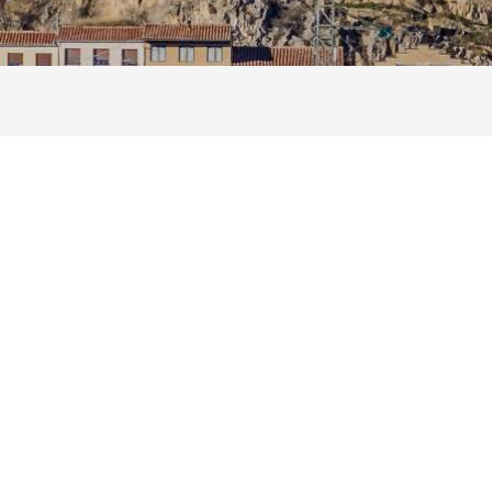
Calle Lituania nº10, Edificio CIES
Castellón de la Plana
12006
España
+34964861816
info@biozeo.es