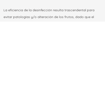
La eficiencia de la desinfección resulta trascendental para
evitar patologías y/o alteración de los frutos, dado que el
agua sale de la depuradora en peores condiciones al no
contar con una etapa de tratamiento terciario donde se suele
clarificar y desinfectar mediante sistemas UVC.
Se recomienda que cualquier sistema de tratamiento
mediante fotones de luz UVC o que emita en cualquier otra
longitud de onda si se usa nanotecnología de fotocatálisis
ultra-fotosensible como la incorporada en los equipos
UVCPHOTOCAT, que consideramos tambien necesaria y
adecuada, lleve siempre antes una filtración con un grado de
filtrado de 10 - 50 micras, como el que proporcionan las
arcillas y zeolitas BIOZEO WATER. que garantice una
significativa reducción de sólidos en suspensión para evitar el